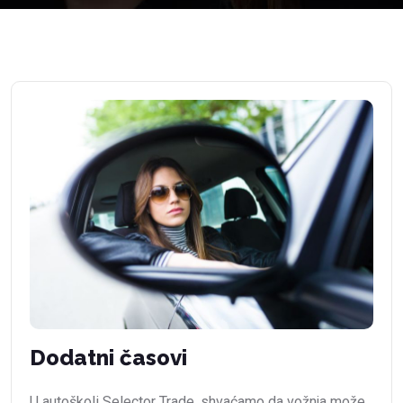
Dodatni časovi
U autoškoli Selector Trade, shvaćamo da vožnja može