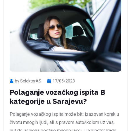
by SelektorAS
17/05/2023
Polaganje vozačkog ispita B
kategorije u Sarajevu?
Polaganje vozačkog ispita može biti izazovan korak u
životu mnogih ljudi, ali s pravom autoškolom uz vas,
put do uspjeha postaje mnogo lakši. U SelectorTrade